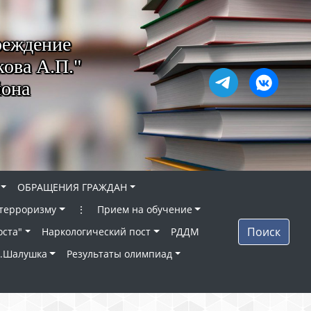
реждение
ова А.П."
йона
ОБРАЩЕНИЯ ГРАЖДАН
 терроризму
⋮
Прием на обучение
Поиск
оста"
Наркологический пост
РДДМ
п.Шалушка
Результаты олимпиад