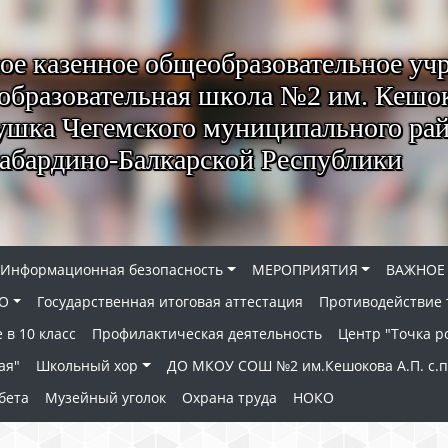
е казенное общеобразовательное уч
образовательная школа №2 им. Кешок
ушка Чегемского муниципального ра
абардино-Балкарской Республики
Информационная безопасность
МЕРОПРИЯТИЯ
ВАЖНОЕ
О
Государственная итоговая аттестация
Противодействие
 в 10 класс
Профилактическая деятельность
Центр "Точка р
ая"
Школьный хор
ДО МКОУ СОШ №2 им.Кешокова А.П. с.
бета
Музейный уголок
Охрана труда
НОКО