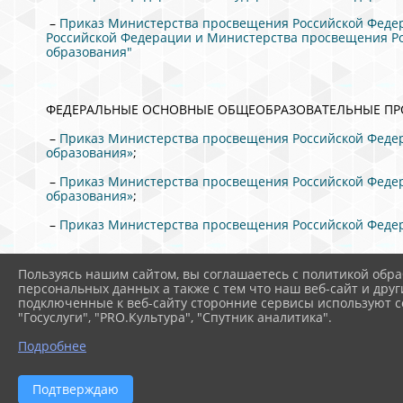
–
Приказ Министерства просвещения Российской Федер
Российской Федерации и Министерства просвещения Ро
образования"
ФЕДЕРАЛЬНЫЕ ОСНОВНЫЕ ОБЩЕОБРАЗОВАТЕЛЬНЫЕ П
–
Приказ Министерства просвещения Российской Федер
образования»
;
–
Приказ Министерства просвещения Российской Федер
образования»
;
–
Приказ Министерства просвещения Российской Федер
Пользуясь нашим сайтом, вы соглашаетесь с политикой обра
персональных данных а также с тем что наш веб-сайт и друг
ФГОС
подключенные к веб-сайту сторонние сервисы используют co
"Госуслуги", "PRO.Культура", "Спутник аналитика".
Подробнее
Подтверждаю