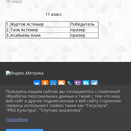
10 класс
11 класс
1.
Журтов Астемир
Победитель
2.
Таов Астемир
призер
3.
Атабиева Алия
призер
Пользуясь нашим сайтом, вы соглашаетесь с политикой
обработки персональных данных а также с тем что наш
веб-сайт и другие подключенные к веб-сайту сторонние
2026 г. school2shal.ru
сервисы используют cookies такие как "Госуслуги",
Вход
"PRO.Культура", "Спутник аналитика".
Карта сайта
^
Политика обработки персональных данных
Подробнее
Сделано на KubCMS