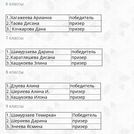
6 классы
1.
Хагажеева Арианна
победитель
2.
Таова Дисана
призер
3.
Кочкарова Дана
призер
7 классы
1.
Шамурзаева Дарина
победитель
2.
Каратляшева Дисана
призер
3.
Хашукоева Элина
призер
8 классы
1.
Дзуева Алина
победитель
2.
Шериева Алина И.
призер
3.
Хашукоева Илона
призер
9 классы
1.
Шамурзаев Темиркан
Победитель
2.
Шериева Дарина
призер
3.
Энеева Ясмина
призер