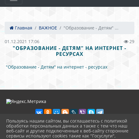
Главная
ВАЖНОЕ
"Образование - Детям" ...
01.12.2021 17:06
29
"ОБРАЗОВАНИЕ - ДЕТЯМ" НА ИНТЕРНЕТ -
РЕСУРСАХ
"Образование - Детям" на интернет - ресурсах
Пользуясь нашим сайтом, вы соглашаетесь с политикой
обработки персональных данных а также с тем что наш
веб-сайт и другие подключенные к веб-сайту сторонние
2026 г. school2shal.ru
сервисы используют cookies такие как "Госуслуги",
Вход