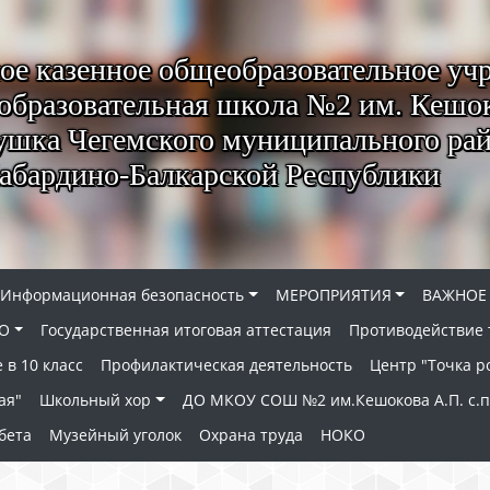
е казенное общеобразовательное уч
образовательная школа №2 им. Кешок
ушка Чегемского муниципального ра
абардино-Балкарской Республики
Информационная безопасность
МЕРОПРИЯТИЯ
ВАЖНОЕ
О
Государственная итоговая аттестация
Противодействие
 в 10 класс
Профилактическая деятельность
Центр "Точка р
ая"
Школьный хор
ДО МКОУ СОШ №2 им.Кешокова А.П. с.
бета
Музейный уголок
Охрана труда
НОКО