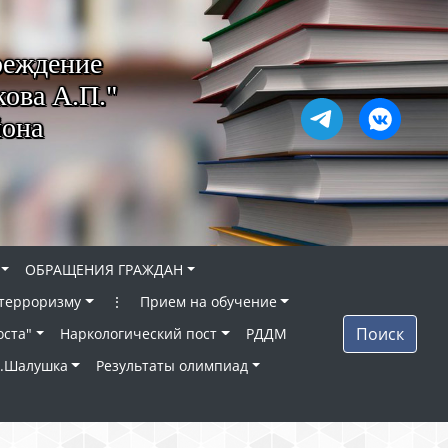
реждение
ова А.П."
йона
ОБРАЩЕНИЯ ГРАЖДАН
 терроризму
⋮
Прием на обучение
Поиск
оста"
Наркологический пост
РДДМ
п.Шалушка
Результаты олимпиад