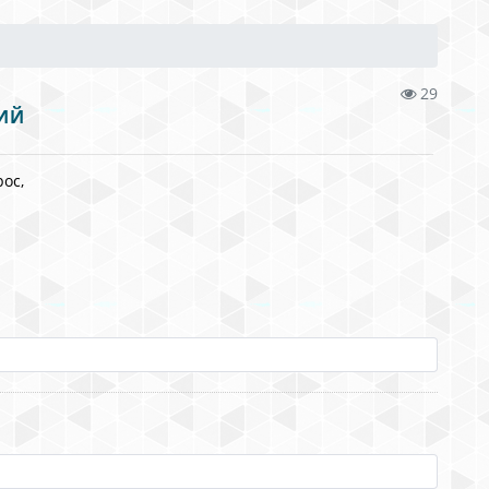
29
ИЙ
ос,