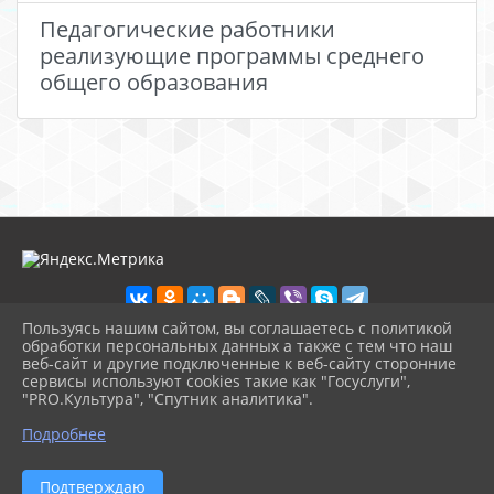
Педагогические работники
реализующие программы среднего
общего образования
Пользуясь нашим сайтом, вы соглашаетесь с политикой
обработки персональных данных а также с тем что наш
веб-сайт и другие подключенные к веб-сайту сторонние
2026 г. school2shal.ru
сервисы используют cookies такие как "Госуслуги",
Вход
"PRO.Культура", "Спутник аналитика".
Карта сайта
^
Политика обработки персональных данных
Подробнее
Сделано на KubCMS
Разработка и поддержка
Подтверждаю