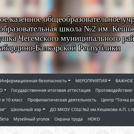
е казенное общеобразовательное уч
образовательная школа №2 им. Кешок
ушка Чегемского муниципального ра
абардино-Балкарской Республики
Информационная безопасность
МЕРОПРИЯТИЯ
ВАЖНОЕ
О
Государственная итоговая аттестация
Противодействие
 в 10 класс
Профилактическая деятельность
Центр "Точка р
ая"
Школьный хор
ДО МКОУ СОШ №2 им.Кешокова А.П. с.
бета
Музейный уголок
Охрана труда
НОКО