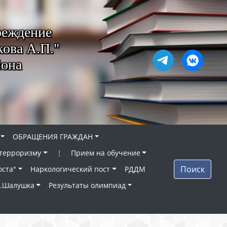
реждение
ова А.П."
йона
ОБРАЩЕНИЯ ГРАЖДАН
 терроризму
⋮
Прием на обучение
Поиск
оста"
Наркологический пост
РДДМ
п.Шалушка
Результаты олимпиад