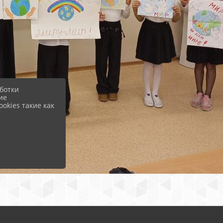
ботки
ие
okies такие как