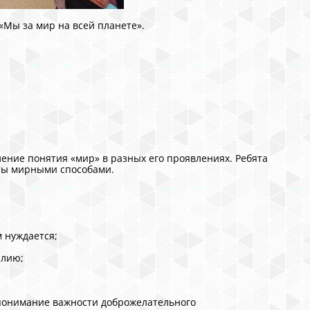
«Мы за мир на всей планете».
ление понятия «мир» в разных его проявлениях. Ребята
кты мирными способами.
м нуждается;
илию;
 понимание важности доброжелательного