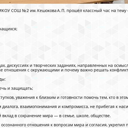
МКОУ СОШ № 2 им. Кешокова А. П. прошёл классный час на тему 
чащихся;
дах, дискуссиях и творческих заданиях, направленных на осмыс
брые отношения с окружающими и почему важно решать конфли
ды:
ечь и защищать;
тупков, уважения к близким и готовности помочь тем, кто в это
 диалога, взаимопонимания и компромисса, не прибегая к нас
й вклад в сохранение мира — в семье, школе, обществе.
осознанного отношения к вопросам мира и согласия, укрепил