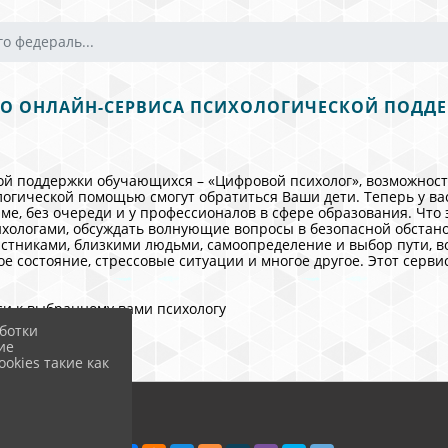
го федераль...
ГО ОНЛАЙН-СЕРВИСА ПСИХОЛОГИЧЕСКОЙ ПОДД
кой поддержки обучающихся – «Цифровой психолог», возможност
логической помощью смогут обратиться Ваши дети. Теперь у в
е, без очереди и у профессионалов в сфере образования. Что 
хологами, обсуждать волнующие вопросы в безопасной обстано
стниками, близкими людьми, самоопределение и выбор пути, 
е состояние, стрессовые ситуации и многое другое. Этот серв
иси к выбранному вами психологу
ботки
ие
okies такие как