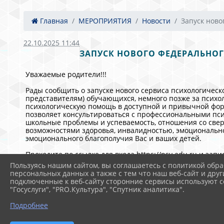
Главная
МЕРОПРИЯТИЯ
Новости
Запуск ново
22.10.2025 11:44
ЗАПУСК НОВОГО ФЕДЕРАЛЬНО
Уважаемые родители!!!
Рады сообщить о запуске нового сервиса психологичес
представителям) обучающихся, немного позже за психо
психологическую помощь в доступной и привычной форм
позволяет консультироваться с профессиональными пси
школьные проблемы и успеваемость, отношения со свер
возможностями здоровья, инвалидностью, эмоционально
эмоционального благополучия Вас и ваших детей.
Проходите по ссылке для входа https://psy.edu.ru и зап
Пользуясь нашим сайтом, вы соглашаетесь с политикой обра
персональных данных а также с тем что наш веб-сайт и друг
подключенные к веб-сайту сторонние сервисы используют co
"Госуслуги", "PRO.Культура", "Спутник аналитика".
Подробнее