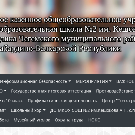
е казенное общеобразовательное уч
образовательная школа №2 им. Кешок
ушка Чегемского муниципального ра
абардино-Балкарской Республики
Информационная безопасность
МЕРОПРИЯТИЯ
ВАЖНОЕ
О
Государственная итоговая аттестация
Противодействие
 в 10 класс
Профилактическая деятельность
Центр "Точка р
ая"
Школьный хор
ДО МКОУ СОШ №2 им.Кешокова А.П. с.
бета
Музейный уголок
Охрана труда
НОКО