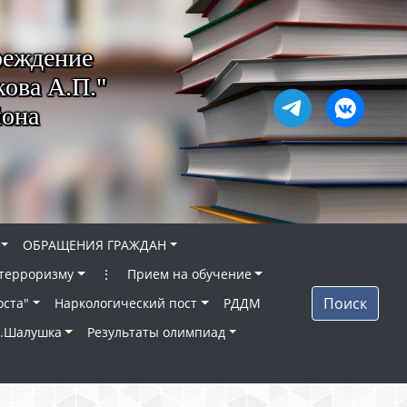
реждение
ова А.П."
йона
ОБРАЩЕНИЯ ГРАЖДАН
 терроризму
⋮
Прием на обучение
Поиск
оста"
Наркологический пост
РДДМ
п.Шалушка
Результаты олимпиад