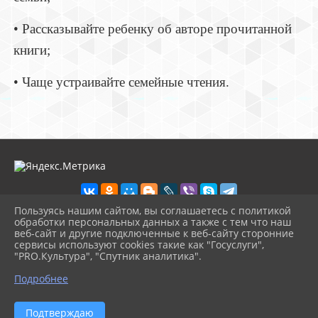
• Рассказывайте ребенку об авторе прочитанной
книги;
• Чаще устраивайте семейные чтения.
Пользуясь нашим сайтом, вы соглашаетесь с политикой
обработки персональных данных а также с тем что наш
веб-сайт и другие подключенные к веб-сайту сторонние
2026 г. school2shal.ru
сервисы используют cookies такие как "Госуслуги",
Вход
"PRO.Культура", "Спутник аналитика".
Карта сайта
^
Политика обработки персональных данных
Подробнее
Сделано на KubCMS
Разработка и поддержка
Подтверждаю