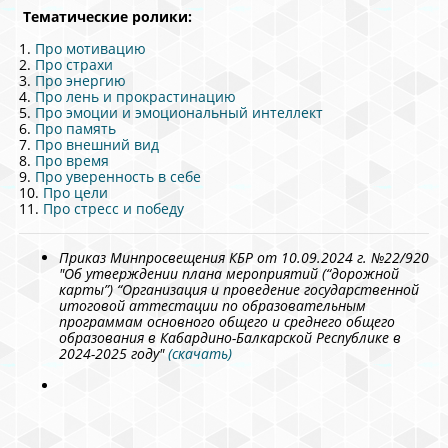
Тематические ролики:
1.
Про мотивацию
2.
Про страхи
3.
Про энергию
4.
Про лень и прокрастинацию
5.
Про эмоции и эмоциональный интеллект
6.
Про память
7.
Про внешний вид
8.
Про время
9.
Про уверенность в себе
10.
Про цели
11.
Про стресс и победу
Приказ Минпросвещения КБР от 10.09.2024 г. №22/920
"Об утверждении плана мероприятий (“дорожной
карты”) “Организация и проведение государственной
итоговой аттестации по образовательным
программам основного общего и среднего общего
образования в Кабардино-Балкарской Республике в
2024-2025 году"
(скачать)