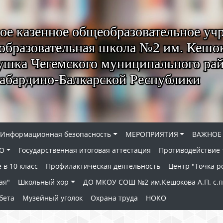
е казенное общеобразовательное уч
образовательная школа №2 им. Кешок
ушка Чегемского муниципального ра
абардино-Балкарской Республики
Информационная безопасность
МЕРОПРИЯТИЯ
ВАЖНОЕ
О
Государственная итоговая аттестация
Противодействие
 в 10 класс
Профилактическая деятельность
Центр "Точка р
ая"
Школьный хор
ДО МКОУ СОШ №2 им.Кешокова А.П. с.
бета
Музейный уголок
Охрана труда
НОКО