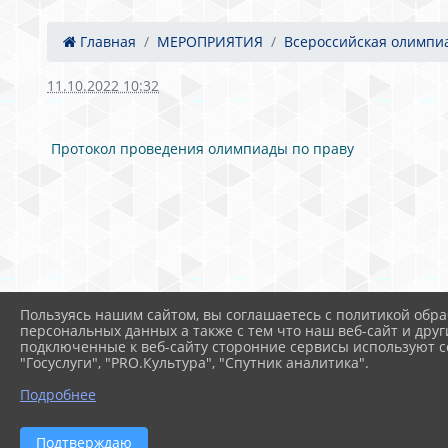
Главная
МЕРОПРИЯТИЯ
Всероссийская олимпиа
11.10.2022 10:32
Протокол проведения олимпиады по праву
Пользуясь нашим сайтом, вы соглашаетесь с политикой обра
персональных данных а также с тем что наш веб-сайт и друг
подключенные к веб-сайту сторонние сервисы используют co
"Госуслуги", "PRO.Культура", "Спутник аналитика".
Подробнее
Подтверждаю