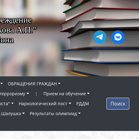
реждение
ова А.П."
йона
ОБРАЩЕНИЯ ГРАЖДАН
 терроризму
⋮
Прием на обучение
Поиск
оста"
Наркологический пост
РДДМ
п.Шалушка
Результаты олимпиад